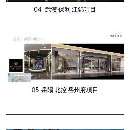
04 武漢 保利 江錦項目
05 岳陽 北控 岳州府項目