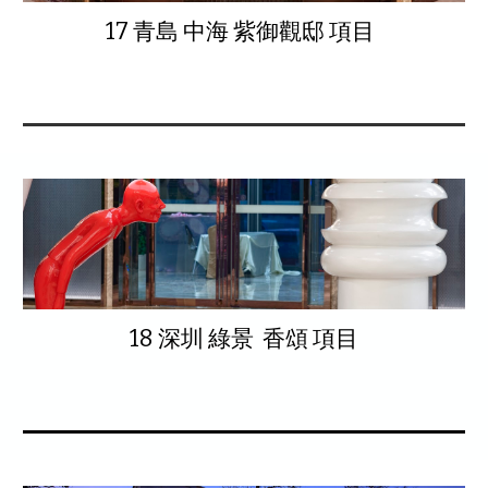
17 青島 中海 紫御觀邸 項目
18 深圳 綠景 香頌 項目