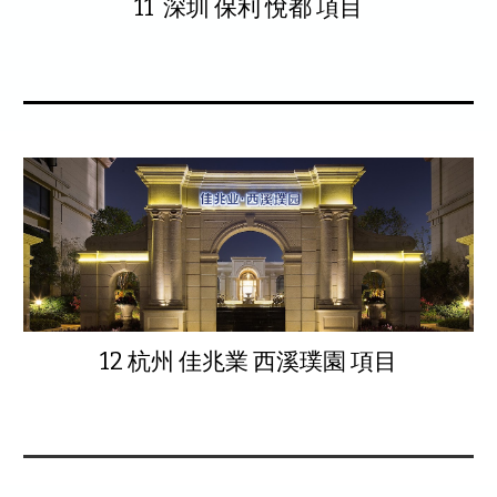
11 深圳 保利 悅都 項目
12 杭州 佳兆業 西溪璞園 項目